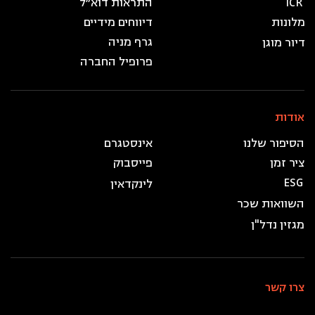
ICR
התראות דוא״ל
מלונות
דיווחים מידיים
גרף מניה
דיור מוגן
פרופיל החברה
אודות
עקבו אחרינו
הסיפור שלנו
אינסטגרם
ציר זמן
פייסבוק
ESG
לינקדאין
השוואות שכר
מגזין נדל"ן
צרו קשר
מוקד: *9098