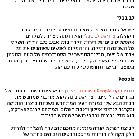
חדר כושר ובריכה פרטית, המעניקים חוויית חיים של יוקרה
שקטה.
לב בבלי
ישראל קנדה מאמינה שאיכות חיים אמיתית נבנית סביב
הקהילה.
פרויקט לב בבלי
הוא דוגמה מצוינת למגורים
אקסקלוסיביים של דירות יוקרה בתל אביב בלב הירוק והשקט
של השכונה הוותיקה. זהו המקום לאנשים שאוהבים את תל
אביב של פעם, מבלי להתפשר על הסטנדרטים של היום. התכנון
שם דגש על האופי הקהילתי, המשפחתי והשיתופי, בתוך מרחב
מעוצב המייצר תחושת שייכות עמוקה.
People
גם פרויקט People בשכונת ביצרון
מביא איתו בשורה רעננה של
מגורים קהילתיים. הפרויקט פונה לקהל אורבני שמחפש את
הבית הבא שלו במזרח העיר המתחדש בשכונת ביצרון הותיקה
ובקרבה לנתיבי איילון ורכבת השלום. המתחם קרוב לפארקים,
הוא כולל בריכות וחדרי כושר לשימוש הדיירים.
קבוצת ישראל קנדה מזמינה אתכם להצטרף להצלחה ולהיות
חלק מקהילה הנהנית מהסטנדרטים הגבוהים ביותר של