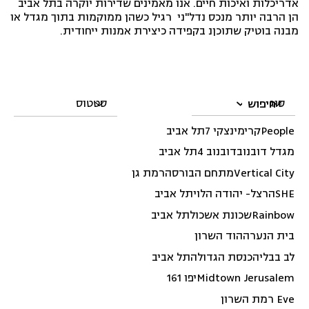
אדריכלות ואיכות חיים. אנו מאמינים שדירות יוקרה בתל אביב
הן הרבה יותר מנכס נדל"ני רגיל כשהן ממוקמות בתוך מגדל או
מבנה בוטיק שתוכןנ בקפידה כיצירת אמנות ייחודית.
חיפוש
סינון לפי
People
קרימינצקי 7
תל אביב
מגדל דובנוב
דובנוב 4
תל אביב
Vertical City
מתחם הבורסה
רמת גן
SHE
הרצל- יהודה הלוי
תל אביב
Rainbow
שכונת אשכול
תל אביב
בית הנערה
הוד השרון
לב בבלי
הכנסת הגדולה
תל אביב
Midtown Jerusalem
יפו 161
Eve רמת השרון