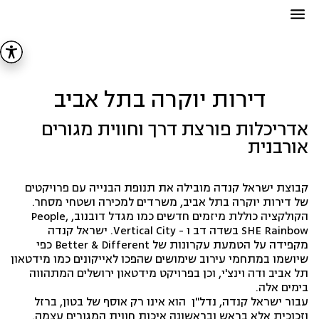
דירות יוקרה בתל אביב
אדריכלות פורצת דרך וחווית מגורים
אורבנית
קבוצת ישראל קנדה מובילה את תנופת הבנייה עם פרויקטים
של דירות יוקרה בתל אביב, משרדים למכירה ושטחי מסחר.
הקולקציה כוללת מיזמים חדשים כמו מגדל דובנוב, People,
SHE Rainbow בשדה דב ו - Vertical City. ישראל קנדה
מקפידה על הטמעת עקרונות של Better & Different כפי
שיושמו במתחמי עירוב שימושים שהפכו לאייקונים כמו מידטאון
תל אביב ודה וינצ'י, וכן בפרויקט מידטאון ירושלים המתהווה
בימים אלה.
עבור ישראל קנדה, נדל"ן הוא אינו רק אוסף של בטון, ברזל
וזכוכית אלא בראש ובראשונה איכות חווית המגורים עצמה.