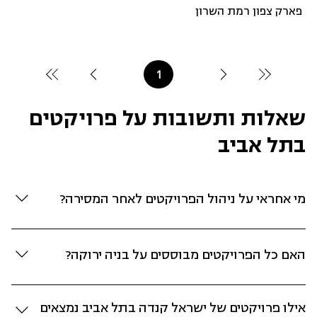
פארק צפון רמת השרון
1
עמוד
1
שאלות ותשובות על פרויקטים
בתל אביב
מי אחראי על ניהול הפרויקטים לאחר המסירה?
חברת הניהול היא City Hall - זרוע ניהול הנכסים והלייף-סטייל
של קבוצת ישראל קנדה. תחומי האחריות שלה הם: ניהול אחזקה
האם כל הפרויקטים מבוססים על בניה ירוקה?
ברמה מלונאית - בניגוד לחברת ניהול סטנדרטית, סיטי הול הוקמה
כדי להעניק לדיירים חוויה המדמה מלון חמישה כוכבים. היא
כן, כל הפרויקטים שכוללים דירות יוקרה בתל אביב ושטחי מסחר
מנהלת את השטחים הציבוריים, מתקני היוקרה בריכות, חדרי
מבוססים על בניה ירוקה וקיימות.
אילו פרויקטים של ישראל קנדה בתל אביב נמצאים