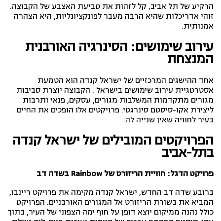
הרקיע של תל אביב, קל לזהות את טביעת האצבע של הקבוצה.
זוהי אדריכלות שהיא הרבה מעבר לפונקציונליות, היא הצהרה
אמנותית.
עירוב שימושים: הסינרגיה האורבנית
המנצחת
אחד ההישגים המרכזיים של ישראל קנדה הוא הטמעת
אסטרטגיית עירוב שימושים בישראל . הקבוצה יוצרת סביבות
מגורים מתקדמות המשלבות מגורים, עסקים, פנאי ותרבות
ליצירת אקו-סיסטם סינרגטי. פרויקטים אלו הופכים את החיים
בעיר לחוויה שאין שנייה לה.
הפרויקטים המובילים של ישראל קנדה
בתל-אביב
פרויקט הדגל: חוויית הריזורט של Rainbow בשדה דב
ברובע שדה דב החדש, ישראל קנדה מקימה את פרויקט ריינבו,
המביא את בשורת הריזורט אל המגורים האורבניים. הפרויקט
כולל נהנה ממיקום יוצא דופן על חוף ימה הצפוני של העיר, בתוך