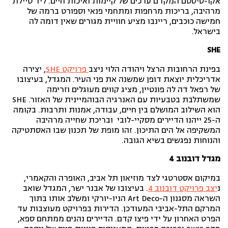
אקו-סיסטם המקדם ערכים של קיימות ואיכות חיים. ליד טיילת
מרהיבה, בריכות מרחפות ומתחמי פנאי וספורט ברמה של
חמישה כוכבים, ריינבו מציע חוויית מגורים שאין דומה לה
בישראל.
SHE
בפינת הרחובות הרצל ויהודה הלוי ניצב
פרויקט SHE
, יצירה
אדריכלית יוצאת דופן שמשנה את פני העיר. המגדל, בעיצובו
של רפאל דה לה פונטיין, מציג קווים מעוגלים וזרימה
שמשתלבת בטבעיות עם האנרגיה הבוהמיינית של האזור. SHE
הוא השילוב המושלם בין חיים, עבודה, אמנות ותרבות. בקומה
ה-25 ייהנו הדיירים מסקיי-לובי ובריכת שחייה מרהיבה
המשקיפה אל הים התיכון. זהו מופת של תכנון שבו האסתטיקה
והנוחות נפגשים בשיא הגובה.
מגדל דובנוב 4
במיקום אסטרטגי לצד מוזיאון תל אביב, האופרה והקאמרי,
נ
יצב פרויקט דובנוב 4
. בעיצובו של אבנר ישר, המגדל שואב
השראה מסגנון ה-Art Deco הניו-יורקי ומשלב אותו בתוך
המרקם התל-אביבי המעודכן. הדירות בפרויקט מעוצבות עד
הפרט האחרון על ידי פיצו קדם. הדיירים נהנים ממתחם ספא,