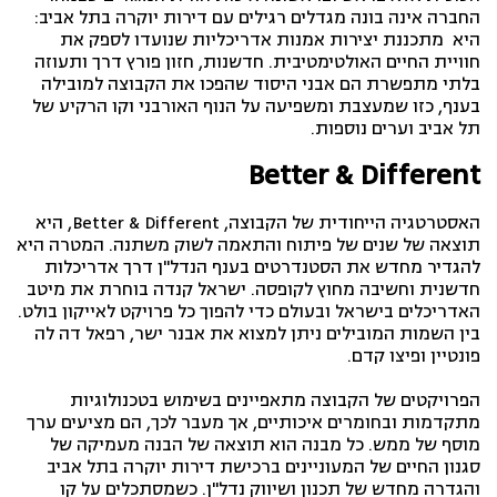
החברה אינה בונה מגדלים רגילים עם דירות יוקרה בתל אביב:
היא מתכננת יצירות אמנות אדריכליות שנועדו לספק את
חוויית החיים האולטימטיבית. חדשנות, חזון פורץ דרך ותעוזה
בלתי מתפשרת הם אבני היסוד שהפכו את הקבוצה למובילה
בענף, כזו שמעצבת ומשפיעה על הנוף האורבני וקו הרקיע של
תל אביב וערים נוספות.
Better & Different
האסטרטגיה הייחודית של הקבוצה, Better & Different, היא
תוצאה של שנים של פיתוח והתאמה לשוק משתנה. המטרה היא
להגדיר מחדש את הסטנדרטים בענף הנדל"ן דרך אדריכלות
חדשנית וחשיבה מחוץ לקופסה. ישראל קנדה בוחרת את מיטב
האדריכלים בישראל ובעולם כדי להפוך כל פרויקט לאייקון בולט.
בין השמות המובילים ניתן למצוא את אבנר ישר, רפאל דה לה
פונטיין ופיצו קדם.
הפרויקטים של הקבוצה מתאפיינים בשימוש בטכנולוגיות
מתקדמות ובחומרים איכותיים, אך מעבר לכך, הם מציעים ערך
מוסף של ממש. כל מבנה הוא תוצאה של הבנה מעמיקה של
סגנון החיים של המעוניינים ברכישת דירות יוקרה בתל אביב
והגדרה מחדש של תכנון ושיווק נדל"ן. כשמסתכלים על קו