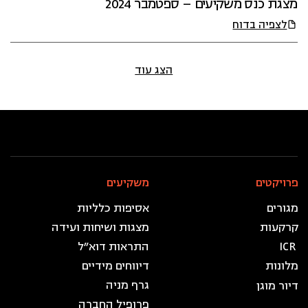
מצגת כנס משקיעים – ספטמבר 2024
לצפיה בדוח
הצג עוד
פרויקטים
משקיעים
מגורים
אסיפות כלליות
מצגות ושיחות ועידה
ICR
התראות דוא״ל
מלונות
דיווחים מידיים
גרף מניה
דיור מוגן
פרופיל החברה