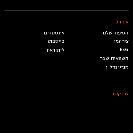
אודות
עקבו אחרינו
הסיפור שלנו
אינסטגרם
ציר זמן
פייסבוק
ESG
לינקדאין
השוואות שכר
מגזין נדל"ן
צרו קשר
מוקד: *9098
טלפון: 09-9710900
פקס: 09-9710900