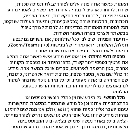
האמור, כאשר אתה פונה אלינו לצורך קבלת תמיכה טכנית,
שירות לקוחות או טיפול בפנייה אחרת, אנו עשויים לאסוף מידע
הנוגע לפנייתך, לרבות פרטי התקשרות, תיעוד הפנייה,
תכתובות, הקלטות שיחה (ככל שקיימות) ותיעוד פעולות שננקטו,
הכל למטרות האמורות במדיניות זו, לרבות לצורך טיפול
בבקשתך ולצרכי בקרה ושיפור השירות.
-
תיעוד הפניות
: שים לב: ככל שרלוונטי, אנו עשויים גם לבצע
תמלול, הקלטות וידאו/אודיו של פגישות (כגון Zoom/Teams),
ותיעוד צ'אט במהלך פגישה או התקשרות אחרת.
-
טפסים
ודפי נחיתה
: אנו אוספים מידע אישי כאשר אתה ממלא
את פרטיך בטפסי "צור קשר", בדפי נחיתה או בטפסים מקוונים
אחרים, כגון הרשמה לאירועים, סקרים או כל ממשק אחר. מידע
זה כולל שם מלא, מספר טלפון, כתובת דואר אלקטרוני, כתובת,
שם הפרויקט בו אתה מעוניין, וכן כל מידע נוסף שתבחר למסור
לנו באמצעות מילוי שדות החובה ושדות הרשות בטופס
הרלוונטי.
-
מלל חופשי
: כל מידע שתזין כמלל חופשי בטפסים או
בהתכתבויות איתנו וכן כל מידע שתמסור במסגרת התקשרות
עימנו יועבר אלינו כמות שהוא ("as is") ולכן אנו ממליצים להימנע
מהזנת מידע שהינו בעל אופי רגיש או שאינו נדרש לצורך פנייתך.
·
צ'אט בוט
: באתר נעשה שימוש בצ'אט-בוט המבוסס בינה
מלאכותית, ובמסגרת כך ייתכן שנאסוף ונעבד מידע שתמסור