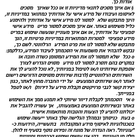
אודות כך.
§
אם אינך מסכים לתנאי מדיניות זו או ככל שאינך מסכים
לאיסופו ועיבודו של מידע אישי על אודותיך כמתואר במדיניות זו,
הינך מתבקש שלא למסור לנו מידע אישי על אודותיך ולהימנע
כליל משימוש באתר. אם אינך מסכים למסור פריט מידע אישי
ספציפי על אודותיך, או אם אינך מעוניין שנעשה שימוש בפריט
מידע ספציפי למטרות המתוארות במדיניות פרטיות זו, הנך
מתבקש שלא למסור לנו את פרט המידע הרלוונטי. לשם כך,
נבקש להבהיר את משמעות אי הסכמתך לעיבוד המידע, כדלקמן:
o
ככל שלא תמסור לנו את המידע המסומן כשדה חובה או
במקרים בהם תסרב למסור לנו מידע מסוים הנדרש לצורך
אספקת שירותינו ו/או לטיפול בפניותיך, לא נוכל להציע לך את
השירותים הרלוונטיים (לרבות שירותים מסוימים הדורשים רישום
לאתר ו/או שירותים המוצעים על ידי החברה מחוץ לאתר, כגון
יצירת קשר לגבי פרויקטים וקבלת מידע על דירות) ו/או לטפל
בפנייתך.
o
אי הסכמתך לקבלת דיוור שיווקי לא תמנע ממך את השימוש
באתר ובשירותים המוצעים באמצעותו, אך עשויה להגביל את
יכולתנו להציע לך הצעות והטבות מותאמות אישית.
o
בעת כניסתך ובמהלך הגלישה שלך באתר ייעשה שימוש
בטכנולוגיות לאיסוף מידע המקובלות בתעשייה, הידועות כ-
"עוגיות". ראה הגדרה של מונח זה ופירוט נוסף בסעיף ‏11 להלן.
חלק מן העוגיות בהן אנו עושים שימוש הכרחיות וחיוניות