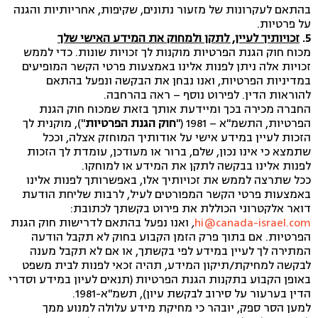
בהתאם לעקרונות של מזעור נתונים, שקיפות, אחריותיות והגנה
על פרטיות.
5.
זכויותיך לעיין, לתקן ולמחוק את המידע האישי שלך
מכוח חוק הגנת הפרטיות מוקנות לך זכויות שונות. כדי לממש
זכויות אלה ניתן לפנות אלינו באמצעות פרטי הקשר המופיעים
במדיניות הפרטיות, ואנו נבחן את הבקשה ונפעל בהתאם
להוראות הדין. לפירוט נוסף – ראה בהרחבה.
החברה מכירה בכך ומיידעת אותך בזאת שמכוח חוק הגנת
הפרטיות, התשמ"א – 1981 ("
חוק הגנת הפרטיות
"), מוקנית לך
הזכות לעיין במידע אישי על אודותיך המוחזק אצלה, וככל
שתמצא כי אינו נכון, שלם, ברור או מעודכן, עומדת לך הזכות
לפנות אלינו בבקשה לתקן את המידע או למוחקו.
ככל שתרצה לממש את זכויותיך אלו, באפשרותך לפנות אלינו
באמצעות פרטי הקשר המפורטים לעיל, לרבות שליחת הודעת
דואר אלקטרוני הכוללת את פירוט בקשתך לכתובת:
hi@canada-israel.com
,
ואנו נפעל בהתאם לדרישות חוק הגנת
הפרטיות. אם בתוך פרק הזמן הקבוע בחוק לא תקבל הודעה
המתירה לך לעיין במידע לפי בקשתך, או אם לא תקבל מענה
לבקשה למחיקת/תיקון המידע, תהיה זכאי לפנות לבית משפט
באופן הקבוע בתקנות הגנת הפרטיות (תנאים לעיון במידע וסדרי
הדין בערעור על סירוב לבקשת עיון), תשמ"א-1981.
למען הסר ספק, יובהר כי מחיקת מידע עלולה למנוע ממך