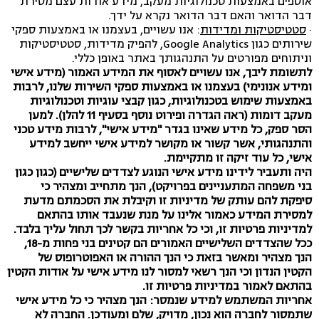
אוספים באמצעות טכנולוגיות מעקב, מידע אודות עצם מסירת
דבר הדואר והאם דבר הדואר נקרא על ידך.
·
סטטיסטיקות ומדידות
: אנו עשויים, בעצמנו או באמצעות ספקי
שירותים כגון Google Analytics, להפיק מדידות, סטטיסטיקות
וניתוחים מפורטים על התנהגותך באתר באופן כללי.
לתשומת ליבך, אנו עשויים לאסוף את המידע האמור (מידע אישי
ומידע אנונימי) בעצמנו או באמצעות ספקי השירות שלנו, לרבות
באמצעות שימוש בטכנולוגיות, כגון קבצי עוגיות וטכנולוגיות
מעקב דומות (ראה הגדרה ופירוט נוסף בסעיף ‏11 להלן). למען
הסר ספק, כל מידע שאינו בגדר "מידע אישי", לרבות מידע טכני
והתנהגותי, אשר קשור או מקושר למידע אישי ייחשב למידע
אישי, כל עוד זיקה זו מתקיימת.
היה ותעביר לידינו מידע אישי הנוגע לצדדים שלישיים (כגון כגון
בני משפחה המתעניינים בפרויקט), הנך מתחייב ומצהיר כי
סיפקת להם עותק של מדיניות זו וקיבלת את הסכמתם מדעת
למסירת המידע כאמור אלינו על מנת שנעבד אותו בהתאם
למדיניות פרטיות זו, וכי כל אחריות בקשר לכך תחול עליך בלבד.
ככל שהצדדים השלישיים האמורים הם קטינים בני פחות מ-18,
הנך מצהיר ומאשר בזאת כי הנך ההורה או האפוטרופוס של
הקטין הנדון וכי הנך רשאי למסור לנו מידע אישי על אודות הקטין
בהתאם לאמור במדיניות פרטיות זו.
אחריות המשתמש למידע שנמסר: הנך מצהיר כי כל מידע אישי
שתמסור לחברה הוא נכון, מדויק, שלם ומעודכן. החברה לא