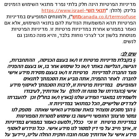
מדיניות הפרטיות הינה חלק בלתי נפרד מתנאי השימוש הזמינים
בלינק: (להלן: "
תנאי השי
https://www.israel-
canada.co.il/termsofuse
מוש
"), ולמונחים המופיעים במדיניות
הפרטיות תהא המשמעות הנודעת להם בתנאי השימוש, אלא אם
נאמר במפורש אחרת במדיניות פרטיות זו. מדיניות הפרטיות
מנוסחת בלשון זכר לצרכי נוחות בלבד, והיא פונה כמובן גם
לנשים.
שים לב
:
§
בקבלת מדיניות פרטיות זו ו/או בעצם הכניסה, ההתחברות,
הגישה, הגלישה באתר ו/או כל שימוש אחר בו, או בעצם ההפניה
מצד החברה למדיניות פרטיות זו ו/או בעצם מסירת מידע אישי
לחברה
לאחר ההפניה
,
אתה מביע את הסכמתך לתנאים
המופיעים במדיניות פרטיות זו, לרבות הסכמתך לאיסוף מידע
אישי (כהגדרתו של מונח זה להלן) על אודותיך, לעיבודו
ולשמירתו במאגרי המידע שלנו (בארץ ו/או בחו"ל) וכן להעברתו
לצדדים שלישיים, הכל כמתואר במדיניות זו.
§
הנך מסכים ומצהיר בזאת שהמידע האישי שאתה מספק לנו
נמסר מרצונך החופשי וייעשה בו שימוש למטרות המפורטות
במדיניות פרטיות זו וכי ככלל, ולמעט כאמור במפורש במדיניות
זו, אינך חייב על פי דין למסור לנו מידע אישי. ככל ונידרש לאסוף
מידע אישי על אודותיך מכוח חובה חוקית החלה עלינו, ניידעך על