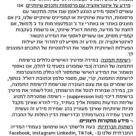
·
מידע על אינטראקציה עם פרסומות ותכנים שיווקיים
: אנו
עשויים לאסוף מידע הנוגע לאופן שבו אתה מתקשר עם
פרסומות, הודעות שיווקיות או קמפיינים שיווקיים שלנו, בין אם
מוצגים באתר או באתרי צד ג' ובפלטפורמות צד ג' (למשל, אם
לחצת על מודעה, פתחת דוא"ל שיווקי, או נרשמת בעקבות
קמפיין מסוים, אנו עשויים לאסוף את המידע הקשור
לאינטראקציה זו). מידע זה מסייע לנו למדוד את יעילות
הפעילות השיווקית ולשפר את הרלוונטיות של התכנים המוצגים
לך.
·
רשימת תפוצה
: במידה ופרטיך האישיים כלולים ברשימת
התפוצה של החברה (כפי שמפורט בסעיף 12 להלן), אנו נאסוף
ונשמור את המידע האישי שתמסור לנו כחלק מההצטרפות
לרשימת התפוצה, קרי, שם, מספר טלפון וכתובת דוא"ל. בנוסף,
אנו שומרים גם את עצם העובדה שנרשמת לרשימת התפוצה,
וכן, במידה שבחרת לבטל את הרשמתך, נוכל לשמור את פרטיך
ברשימת דיכוי (suppression list) – רשימה שמטרתה למנוע
שליחת הודעות נוספות אליך בעתיד, כדי לוודא שאינך מקבל
פניות שיווקיות שאינך מעוניין בהן. שמירת מידע זה נעשית
לצורך עמידה בהעדפותיך ובדרישות הדין החלות על החברה.
¬
מידע ממקורות חיצוניים:
רשתות חברתיות
: בעת גלישתך ו/או שימושך בעמודי המדיה
החברתית שלנו (ב- Facebook, Instagram LinkedIn, TikTok,