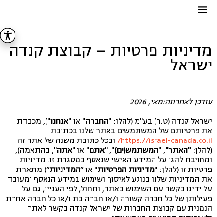
מדיניות פרטיות – קבוצת קנדה
ישראל
עודכן לאחרונה:מאי, 2026
ישראל קנדה (ט.ר) בע"מ (להלן: "
החברה
" או "
אנחנו
"), מכבדת
את פרטיותם של המשתמשים באתר שלנו בכתובת
https://israel-canada.co.il/
ובכל כתובת משנה של אתר זה
(להלן:
"האתר"
, "
המשתמש(ים)
", "
אתם
" או "
אתה
", בהתאמה),
ומחויבת להגן על המידע האישי שנאסף במסגרת זו. מדיניות
פרטיות זו (להלן: "
מדיניות הפרטיות
" או ״
המדיניות
״) מתארת
את המדיניות שלנו בנוגע לאיסוף ושימוש במידע הנאסף ומעובד
על ידינו בקשר עם השימוש באתר, ותחול, לפי העניין, גם על
פעילותן של כל חברה קשורה ו/או חברה בת ו/או כל חברה אחרת
הנמנית עם קבוצת החברות של ישראל קנדה בקשר לאתר