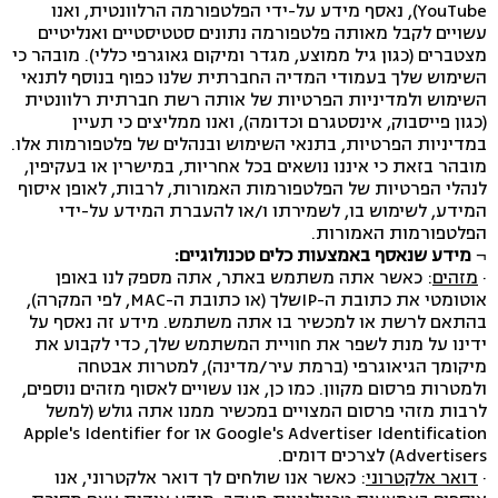
YouTube), נאסף מידע על-ידי הפלטפורמה הרלוונטית, ואנו
עשויים לקבל מאותה פלטפורמה נתונים סטטיסטיים ואנליטיים
מצטברים (כגון גיל ממוצע, מגדר ומיקום גאוגרפי כללי). מובהר כי
השימוש שלך בעמודי המדיה החברתית שלנו כפוף בנוסף לתנאי
השימוש ולמדיניות הפרטיות של אותה רשת חברתית רלוונטית
(כגון פייסבוק, אינסטגרם וכדומה), ואנו ממליצים כי תעיין
במדיניות הפרטיות, בתנאי השימוש ובנהלים של פלטפורמות אלו.
מובהר בזאת כי איננו נושאים בכל אחריות, במישרין או בעקיפין,
לנהלי הפרטיות של הפלטפורמות האמורות, לרבות, לאופן איסוף
המידע, לשימוש בו, לשמירתו ו/או להעברת המידע על-ידי
הפלטפורמות האמורות.
¬
מידע שנאסף באמצעות כלים טכנולוגיים:
·
מזהים
: כאשר אתה משתמש באתר, אתה מספק לנו באופן
אוטומטי את כתובת ה-IPשלך (או כתובת ה-MAC, לפי המקרה),
בהתאם לרשת או למכשיר בו אתה משתמש. מידע זה נאסף על
ידינו על מנת לשפר את חוויית המשתמש שלך, כדי לקבוע את
מיקומך הגיאוגרפי (ברמת עיר/מדינה), למטרות אבטחה
ולמטרות פרסום מקוון. כמו כן, אנו עשויים לאסוף מזהים נוספים,
לרבות מזהי פרסום המצויים במכשיר ממנו אתה גולש (למשל
Google's Advertiser Identification או Apple's Identifier for
Advertisers) לצרכים דומים.
·
דואר אלקטרוני
: כאשר אנו שולחים לך דואר אלקטרוני, אנו