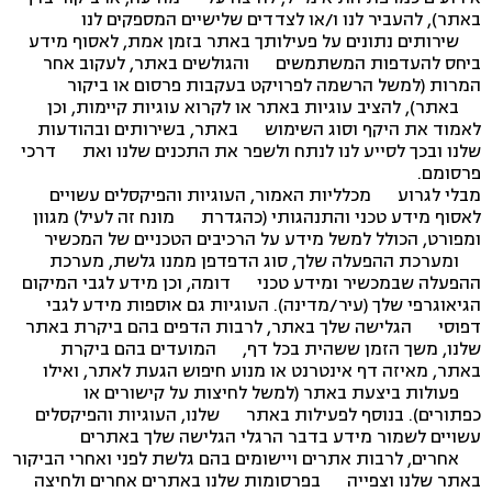
באתר), להעביר לנו ו/או לצדדים שלישיים המספקים לנו
שירותים נתונים על פעילותך באתר בזמן אמת, לאסוף מידע
ביחס להעדפות המשתמשים והגולשים באתר, לעקוב אחר
המרות (למשל הרשמה לפרויקט בעקבות פרסום או ביקור
באתר), להציב עוגיות באתר או לקרוא עוגיות קיימות, וכן
לאמוד את היקף וסוג השימוש באתר, בשירותים ובהודעות
שלנו ובכך לסייע לנו לנתח ולשפר את התכנים שלנו ואת דרכי
פרסומם.
מבלי לגרוע מכלליות האמור, העוגיות והפיקסלים עשויים
לאסוף מידע טכני והתנהגותי (כהגדרת מונח זה לעיל) מגוון
ומפורט, הכולל למשל מידע על הרכיבים הטכניים של המכשיר
ומערכת ההפעלה שלך, סוג הדפדפן ממנו גלשת, מערכת
ההפעלה שבמכשיר ומידע טכני דומה, וכן מידע לגבי המיקום
הגיאוגרפי שלך (עיר/מדינה). העוגיות גם אוספות מידע לגבי
דפוסי הגלישה שלך באתר, לרבות הדפים בהם ביקרת באתר
שלנו, משך הזמן ששהית בכל דף, המועדים בהם ביקרת
באתר, מאיזה דף אינטרנט או מנוע חיפוש הגעת לאתר, ואילו
פעולות ביצעת באתר (למשל לחיצות על קישורים או
כפתורים). בנוסף לפעילות באתר שלנו, העוגיות והפיקסלים
עשויים לשמור מידע בדבר הרגלי הגלישה שלך באתרים
אחרים, לרבות אתרים ויישומים בהם גלשת לפני ואחרי הביקור
באתר שלנו וצפייה בפרסומות שלנו באתרים אחרים ולחיצה