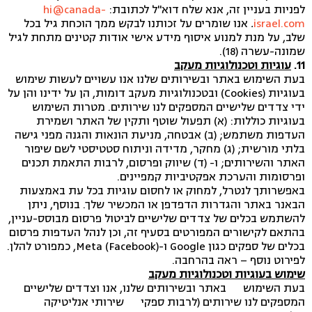
לפניות בעניין זה, אנא שלח דוא"ל לכתובת:
hi@canada-
israel.com
.
אנו שומרים על זכותנו לבקש ממך הוכחת גיל בכל
שלב, על מנת למנוע איסוף מידע אישי אודות קטינים מתחת לגיל
שמונה-עשרה (18).
11.
עוגיות וטכנולוגיות מעקב
בעת השימוש באתר ובשירותים שלנו אנו עשויים לעשות שימוש
בעוגיות (Cookies) ובטכנולוגיות מעקב דומות, הן על ידינו והן על
ידי צדדים שלישיים המספקים לנו שירותים. מטרות השימוש
בעוגיות כוללות: (א) תפעול שוטף ותקין של האתר ושמירת
העדפות משתמש; (ב) אבטחה, מניעת הונאות והגנה מפני גישה
בלתי מורשית; (ג) מחקר, מדידה וניתוח סטטיסטי לשם שיפור
האתר והשירותים; ו- (ד) שיווק ופרסום, לרבות התאמת תכנים
ופרסומות והערכת אפקטיביות קמפיינים.
באפשרותך לנטרל, למחוק או לחסום עוגיות בכל עת באמצעות
הבאנר באתר והגדרות הדפדפן או המכשיר שלך. בנוסף, ניתן
להשתמש בכלים של צדדים שלישיים לביטול פרסום מבוסס-עניין,
בהתאם לקישורים המפורטים בסעיף זה, וכן לנהל העדפות פרסום
בכלים של ספקים כגון Google ו-Meta (Facebook), כמפורט להלן.
לפירוט נוסף – ראה בהרחבה.
שימוש בעוגיות וטכנולוגיות מעקב
בעת השימוש באתר ובשירותים שלנו, אנו וצדדים שלישיים
המספקים לנו שירותים (לרבות ספקי שירותי אנליטיקה