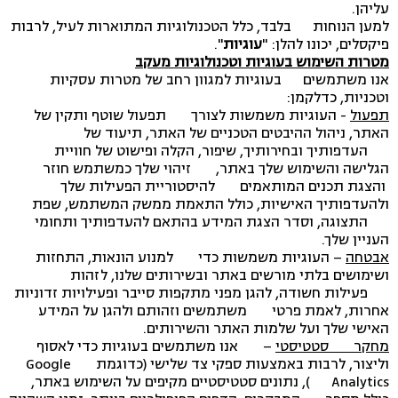
עליהן.
למען הנוחות בלבד, כלל הטכנולוגיות המתוארות לעיל, לרבות
פיקסלים, יכונו להלן: "
עוגיות
".
מטרות השימוש בעוגיות וטכנולוגיות מעקב
אנו משתמשים בעוגיות למגוון רחב של מטרות עסקיות
וטכניות, כדלקמן:
תפעול
- העוגיות משמשות לצורך תפעול שוטף ותקין של
האתר, ניהול ההיבטים הטכניים של האתר, תיעוד של
העדפותיך ובחירותיך, שיפור, הקלה ופישוט של חוויית
הגלישה והשימוש שלך באתר, זיהוי שלך כמשתמש חוזר
והצגת תכנים המותאמים להיסטוריית הפעילות שלך
ולהעדפותיך האישיות, כולל התאמת ממשק המשתמש, שפת
התצוגה, וסדר הצגת המידע בהתאם להעדפותיך ותחומי
העניין שלך.
אבטחה
– העוגיות משמשות כדי למנוע הונאות, התחזות
ושימושים בלתי מורשים באתר ובשירותים שלנו, לזהות
פעילות חשודה, להגן מפני מתקפות סייבר ופעילויות זדוניות
אחרות, לאמת פרטי משתמשים וזהותם ולהגן על המידע
האישי שלך ועל שלמות האתר והשירותים.
מחקר סטטיסטי
– אנו משתמשים בעוגיות כדי לאסוף
וליצור, לרבות באמצעות ספקי צד שלישי (כדוגמת Google
Analytics), נתונים סטטיסטיים מקיפים על השימוש באתר,