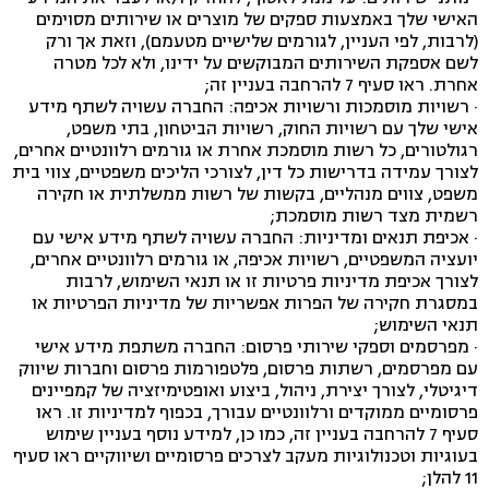
האישי שלך באמצעות ספקים של מוצרים או שירותים מסוימים
(לרבות, לפי העניין, לגורמים שלישיים מטעמם), וזאת אך ורק
לשם אספקת השירותים המבוקשים על ידינו, ולא לכל מטרה
אחרת. ראו סעיף ‏7 להרחבה בעניין זה;
· רשויות מוסמכות ורשויות אכיפה: החברה עשויה לשתף מידע
אישי שלך עם רשויות החוק, רשויות הביטחון, בתי משפט,
רגולטורים, כל רשות מוסמכת אחרת או גורמים רלוונטיים אחרים,
לצורך עמידה בדרישות כל דין, לצורכי הליכים משפטיים, צווי בית
משפט, צווים מנהליים, בקשות של רשות ממשלתית או חקירה
רשמית מצד רשות מוסמכת;
· אכיפת תנאים ומדיניות: החברה עשויה לשתף מידע אישי עם
יועציה המשפטיים, רשויות אכיפה, או גורמים רלוונטיים אחרים,
לצורך אכיפת מדיניות פרטיות זו או תנאי השימוש, לרבות
במסגרת חקירה של הפרות אפשריות של מדיניות הפרטיות או
תנאי השימוש;
· מפרסמים וספקי שירותי פרסום: החברה משתפת מידע אישי
עם מפרסמים, רשתות פרסום, פלטפורמות פרסום וחברות שיווק
דיגיטלי, לצורך יצירת, ניהול, ביצוע ואופטימיזציה של קמפיינים
פרסומיים ממוקדים ורלוונטיים עבורך, בכפוף למדיניות זו. ראו
סעיף ‏7 להרחבה בעניין זה, כמו כן, למידע נוסף בעניין שימוש
בעוגיות וטכנולוגיות מעקב לצרכים פרסומיים ושיווקיים ראו סעיף
11 להלן;