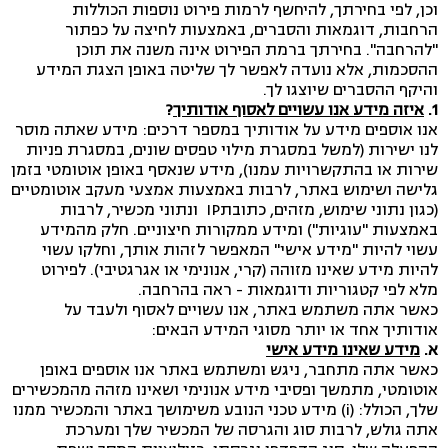
וכן, לפי בחירתך, להיחשף לרמות פירוט נוספות הכוללות
הרחבות, דוגמאות והסברים, באמצעות לחיצה על כפתור
"להרחבה". בחירתך ברמת הפירוט אינה משנה את תוכן
ההסכמות, אלא נועדה לאפשר לך שליטה באופן הצגת המידע
והיקף ההסברים שיוצגו לך.
1.
איזה מידע אנו עשויים לאסוף אודותיך
?
אנו אוספים מידע על אודותיך במספר דרכים: מידע שאתה מוסר
לנו ישירות (למשל במסגרת מילוי טפסים שונים, במסגרת פניות
שירות או בהתקשרויות עמנו), מידע שנאסף באופן אוטומטי בזמן
גלישה ושימוש באתר, לרבות באמצעות אמצעי מעקב אוטומטיים
(כגון נתוני שימוש, מזהים, כתובתIP ונתוני מכשיר, לרבות
באמצעות "עוגיות") ומידע ממקורות חיצוניים. חלק מהמידע
עשוי להיות "מידע אישי" המאפשר לזהות אותך, וחלקו עשוי
להיות מידע שאינו מזוהה (קרי, אנונימי או אגרגטיבי). לפירוט
מלא לפי קטגוריות ודוגמאות - ראה בהרחבה.
כאשר אתה משתמש באתר, אנו עשויים לאסוף ולעבד על
אודותיך אחד או יותר מסוגי המידע הבאים:
א.
מידע שאינו מידע אישי
כאשר אתה מתחבר, ניגש ומשתמש באתר אנו אוספים באופן
אוטומטי, מתמשך ופסיבי מידע אנונימי ושאינו מזהה מהמכשירים
שלך, הכולל: (i) מידע טכני הנובע משימושך באתר והמכשיר ממנו
אתה גולש, לרבות סוג והגרסה של המכשיר שלך ומערכת