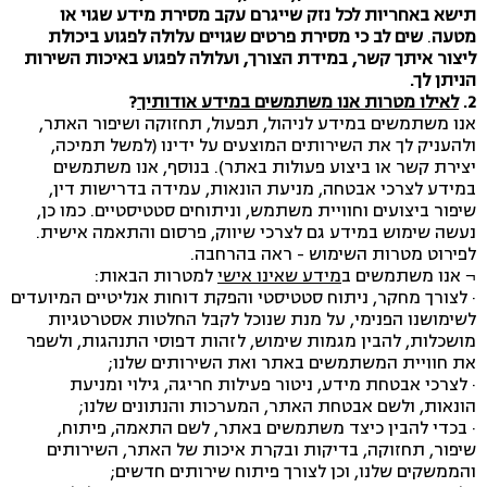
תישא באחריות לכל נזק שייגרם עקב מסירת מידע שגוי או
מטעה
.
שים לב כי מסירת פרטים שגויים עלולה לפגוע ביכולת
ליצור איתך קשר, במידת הצורך, ועלולה לפגוע באיכות השירות
הניתן לך.
2.
לאילו מטרות אנו משתמשים במידע אודותיך
?
אנו משתמשים במידע לניהול, תפעול, תחזוקה ושיפור האתר,
ולהעניק לך את השירותים המוצעים על ידינו (למשל תמיכה,
יצירת קשר או ביצוע פעולות באתר). בנוסף, אנו משתמשים
במידע לצרכי אבטחה, מניעת הונאות, עמידה בדרישות דין,
שיפור ביצועים וחוויית משתמש, וניתוחים סטטיסטיים. כמו כן,
נעשה שימוש במידע גם לצרכי שיווק, פרסום והתאמה אישית.
לפירוט מטרות השימוש - ראה בהרחבה.
¬
אנו משתמשים ב
מידע שאינו אישי
למטרות הבאות:
· לצורך מחקר, ניתוח סטטיסטי והפקת דוחות אנליטיים המיועדים
לשימושנו הפנימי, על מנת שנוכל לקבל החלטות אסטרטגיות
מושכלות, להבין מגמות שימוש, לזהות דפוסי התנהגות, ולשפר
את חוויית המשתמשים באתר ואת השירותים שלנו;
· לצרכי אבטחת מידע, ניטור פעילות חריגה, גילוי ומניעת
הונאות, ולשם אבטחת האתר, המערכות והנתונים שלנו;
· בכדי להבין כיצד משתמשים באתר, לשם התאמה, פיתוח,
שיפור, תחזוקה, בדיקות ובקרת איכות של האתר, השירותים
והממשקים שלנו, וכן לצורך פיתוח שירותים חדשים;