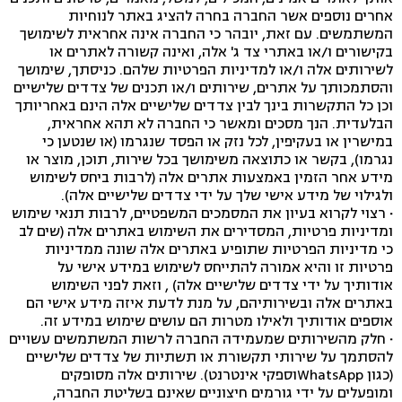
אחרים נוספים אשר החברה בחרה להציג באתר לנוחיות
המשתמשים. עם זאת, יובהר כי החברה אינה אחראית לשימושך
בקישורים ו/או באתרי צד ג' אלה, ואינה קשורה לאתרים או
לשירותים אלה ו/או למדיניות הפרטיות שלהם. כניסתך, שימושך
והסתמכותך על אתרים, שירותים ו/או תכנים של צדדים שלישיים
וכן כל התקשרות בינך לבין צדדים שלישיים אלה הינם באחריותך
הבלעדית. הנך מסכים ומאשר כי החברה לא תהא אחראית,
במישרין או בעקיפין, לכל נזק או הפסד שנגרמו (או שנטען כי
נגרמו), בקשר או כתוצאה משימושך בכל שירות, תוכן, מוצר או
מידע אחר הזמין באמצעות אתרים אלה (לרבות ביחס לשימוש
ולגילוי של מידע אישי שלך על ידי צדדים שלישיים אלה).
·
רצוי לקרוא בעיון את המסמכים המשפטיים, לרבות תנאי שימוש
ומדיניות פרטיות, המסדירים את השימוש באתרים אלה (שים לב
כי מדיניות הפרטיות שתופיע באתרים אלה שונה ממדיניות
פרטיות זו והיא אמורה להתייחס לשימוש במידע אישי על
אודותיך על ידי צדדים שלישיים אלה) , וזאת לפני השימוש
באתרים אלה ובשירותיהם, על מנת לדעת איזה מידע אישי הם
אוספים אודותיך ולאילו מטרות הם עושים שימוש במידע זה.
·
חלק מהשירותים שמעמידה החברה לרשות המשתמשים עשויים
להסתמך על שירותי תקשורת או תשתיות של צדדים שלישיים
(כגון WhatsAppוספקי אינטרנט). שירותים אלה מסופקים
ומופעלים על ידי גורמים חיצוניים שאינם בשליטת החברה,