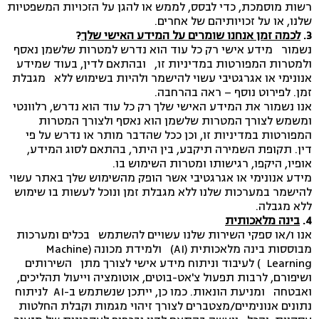
רשות מוסמכת, כדי לבסס, לממש או להגן על הזכויות המשפטיות
שלנו, או על זכויותיהם של אחרים.
3.
לכמה זמן אנחנו שומרים על המידע האישי שלך
?
נשמור מידע אישי רק כל עוד הוא נדרש למטרות שלשמן נאסף
ולמטרות המפורטות במדיניות זו, ובהתאם לדין, בעוד שמידע
אנונימי או אגרגטיבי עשוי להישמר ולהיות בשימוש ללא מגבלת
זמן. לפירוט נוסף – ראה בהרחבה.
אנו נשמור את המידע האישי שלך רק כל עוד הוא נדרש, רלוונטי
ומשמש לצורך המטרות שלשמן הוא נאסף ולצורך המטרות
המפורטות במדיניות זו, וכן ככל שהדבר מותר או נדרש על פי
דין. תקופת השמירה תיקבע, בין היתר, בהתאם לסוג המידע,
אופיו, היקפו, רגישותו ומטרות השימוש בו.
מידע אנונימי או אגרגטיבי אשר הופק מהשימוש שלך באתר עשוי
להישמר במערכות שלנו ללא מגבלת זמן ונוכל לעשות בו שימוש
ללא מגבלה.
4.
בינה מלאכותית
אנו ו/או ספקי השירות שלנו עשויים להשתמש בכלים ומערכות
מבוססות בינה מלאכותית (AI) ולמידת מכונה (Machine
Learning) לעיבוד וניתוח מידע אישי לצורך מתן השירותים
ושיפורם, לרבות תפעול צ'אט-בוטים, אוטומציה וייעול תהליכים,
ואבטחה ומניעת הונאות. כמו כן, ייתכן שנשתמש ב-AI לניתוח
נתונים אנונימיים/מצטברים לצורך זיהוי מגמות וקבלת החלטות