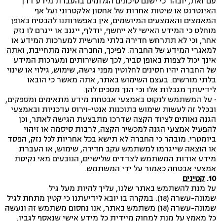
עם זאת, יובהר כי ישנם סיכונים הגלומים בהעברת מידע דרך
האינטרנט או שיטות אחרות של אחסון אלקטרוני ועל אף
המאמצים והאמצעים המיושמים, אין באפשרותנו להבטיח באופן
מוחלט כי המידע האישי לא ייחשף, יודלף, ייגנב או ייגרם לו נזק
אחר, וכי לא תתרחש חדירה בלתי מורשית למערכות המידע או
למאגרי המידע של החברה. לפיכך, החברה אינה מתחייבת, ואתה
אינך יכול לצפות באופן סביר, לכך שהשירותים ומערכות המידע
של החברה יהיו חסינים לחלוטין מפני גישה, שימוש, גילוי או שינוי
בלתי מורשים. בעצם השימוש באתר, אתה מאשר כי הובאו
לידיעתך מגבלות אלו וכי הנך מסכים להן.
·
על המשתמש לנקוט באמצעי אבטחת מידע מתאימים ומספקים,
ובכלל זה לעשות שימוש בתוכנות אנטי-וירוס עדכניות ובאמצעי
הגנה נאותים לציוד הקצה שדרכו מתבצעת הגישה לאתר, וכן
להפעיל אמצעי הגנה למכשיר הקצה, לרבות סיסמה או זיהוי
ביומטרי. מובהר כי החברה לא תישא בכל אחריות לכל נזק, הפסד
או הוצאה שייגרמו למשתמש עקב חדירה, שימוש, או העברת
מידע אודות המשתמש לצדדים שלישיים, הנובעים מאי נקיטת
אמצעי אבטחה כאמור על ידי המשתמש.
10.
קטינים
על מנת להשתמש באתר שלנו, עליך להיות מעל גיל
שמונה-עשרה (18). במקרה בו יובא לידיעתנו כי קטין מתחת לגיל
שמונה-עשרה (18) משתמש באתר, אנו נחסום משתמש זה ונעשה
כל מאמץ על מנת למחוק מיידית כל מידע אישי שנאסף לגביו.