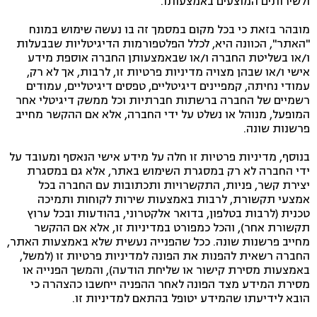
ולשירותים המוצעים באמצעותו.
מובהר בזאת כי בכל מקום במסמך זה בו נעשה שימוש במונח
"האתר", הכוונה היא, לכלל הפלטפורמות הדיגיטליות שבבעלות
ו/או בשליטת החברה ו/או שבאמצעותן החברה אוספת מידע
אישי ו/או שבהן מצויה מדיניות פרטיות זו, לרבות, אך לא רק,
עמודי נחיתה, קמפיינים דיגיטליים, טפסים דיגיטליים, עמודים
רשמיים של החברה ברשתות חברתיות וכל ממשק דיגיטלי אחר
המופעל, מנוהל או נשלט על ידי החברה, אלא אם ההקשר מחייב
פרשנות שונה.
בנוסף, מדיניות פרטיות זו חלה על מידע אישי הנאסף ומעובד על
ידי החברה לא רק במסגרת השימוש באתר, אלא גם במסגרת
יצירת קשר, פניות, התקשרויות ותכתובות עם החברה בכל
אמצעי תקשורת, לרבות באמצעות שירות לקוחות ותמיכה
טכנית (לרבות בטלפון, בדואר אלקטרוני, בהודעות ובכל ערוץ
תקשורת אחר), והכל כמפורט במדיניות זו, אלא אם ההקשר
מחייב פרשנות שונה. ככל שהפנייה נעשית שלא באמצעות האתר,
החברה רשאית להפנות את הפונה למדיניות פרטיות זו (למשל,
באמצעות מסירת קישור או שליחת הודעה), והמשך הפנייה או
מסירת המידע מצד הפונה לאחר ההפניה ייחשבו כהצהרה כי
הובא לידיעתו שהמידע יטופל בהתאם למדיניות זו.