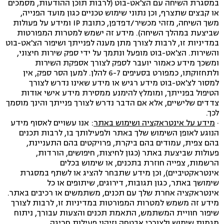
במסגרת השיחה עם הצ'אט-בוט (לרבות תוכן ההודעות, מסמכים
או קבצים שתצרף, וכן נתוני שימוש טכניים כגון מועד הפנייה,
משך השיחה, מזהי מכשיר/דפדפן, כתובת IP ומידע על פעולות
שביצעת במהלך השיחה). מידע זה ישמש למטרות המפורטות
במדיניות זו, לרבות לצורך מתן מענה לפנייתך ושיפור הצ'אט-בוט
והשירות. הצ'אט-בוט מופעל ונתמך על ידי ספק שירות חיצוני,
ומשכך מידע כאמור יועבר לספק לצורך אספקת השירות
ולתחזוקתו, כמפורט בסעיפים 6-7 להלן. למען הסר ספק, אין
למסור לצ'אט-בוט מידע רגיש או מידע שאינו נדרש לצורך
הטיפול בפנייתך, ומומלץ להימנע ממסירת מידע אישי אודות
צדדים שלישיים, אלא אם הדבר נדרש לצורך פנייתך והינך מוסמך
לכך.
·
מידע על אינטראקציה ושימוש באתר
: אנו עשויים לאסוף מידע
הנוגע לאופן השימוש שלך באתר ולפעילותך בו, לרבות תכנים
בהם צפית, עמודים בהם ביקרת, פרויקטים בהם התעניינת,
פעולות שביצעת באתר (כגון לחיצות, חיפושים, הורדות,
הרשמות, צפייה חוזרת בתכנים, או שימוש בכלים
אינטראקטיביים), וכן מידע שתבחר להציג או לשתף במסגרת
שימושך באתר, כגון תגובות, דירוגים, שיתופים או כל
אינטראקציה אחרת שלך עם תכנים, משתמשים או רכיבים באתר.
מידע זה משמש למטרות המפורטות במדיניות זו, לרבות לצורך
שיפור חוויית המשתמש, התאמת תכנים והצעות עבורך, ניתוח
מגמות שימוש ולצורכי אבטחה וזיהוי פעילות חריגה.