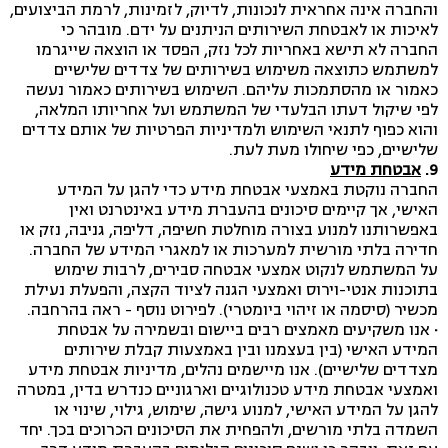
והחברה אינה אחראית לנכונות, לדיוק, לזמינות, לרמת הביצועים,
לאיכות או לאבטחת השירותים הניתנים על ידם. מובהר כי
החברה לא תישא באחריות לכל נזק, הפסד או הוצאה שייגרמו
למשתמש כתוצאה משימוש בשירותים של צדדים שלישיים
כאמור או מהסתמכות עליהם. השימוש בשירותים כאמור נעשה
לפי שיקול דעתו הבלעדי של המשתמש ועל אחריותו המלאה,
והוא כפוף לתנאי השימוש ולמדיניות הפרטיות של אותם צדדים
שלישיים, כפי שיחולו מעת לעת.
9.
אבטחת מידע
החברה נוקטת באמצעי אבטחת מידע כדי להגן על המידע
האישי, אך קיימים סיכונים בהעברת מידע באינטרנט ואין
באפשרותנו למנוע בצורה מוחלטת חשיפה, דליפה, גניבה, נזק או
חדירה בלתי מורשית למערכות או למאגרי המידע של החברה.
על המשתמש לנקוט אמצעי אבטחה סבירים, לרבות שימוש
בתוכנות אנטי-וירוס ואמצעי הגנה לציוד הקצה, והפעלת נעילת
מכשיר (סיסמה או זיהוי ביומטרי). לפירוט נוסף - ראה בהרחבה.
·
אנו משקיעים מאמצים רבים ביישום ובשמירה על אבטחת
המידע האישי (בין בעצמנו ובין באמצעות קבלת שירותים
מצדדים שלישיים). אנו מיישמים נהלים, מדיניות אבטחת מידע
ואמצעי אבטחת מידע טכנולוגיים וארגוניים כנדרש בדין, במטרה
להגן על המידע האישי, למנוע גישה, שימוש, גילוי, שינוי או
השמדה בלתי מורשים, ולהפחית את הסיכונים הכרוכים בכך. יחד