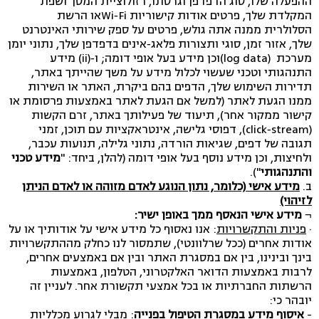
ההפעלה שלו, סוג הדפדפן וגרסתו, רזולוציית המסך ושפת
המקלדת שלך, פרטים אודות קישוריות Wi‑Fiאו הרשת
הסלולרית ממנה אתה גולש, פרטים על ספק שירותי האינטרנט
שלך, אזור זמן, סוגי ותצורות פלאג‑אינים בדפדפן שלך, נתוני יומן
מערכת (log data)וכן מידע בעל אופי דומה; ו‑(ii) מידע
התנהגותי וטכני שעשוי לכלול מידע על משך שהייתך באתר,
תדירות השימוש שלך, הדפים בהם ביקרת, האתר או השירות
ממנו הגעת לאתר (למשל אם הגעת לאתר באמצעות פרסומת או
קישור ממקור אחר), תיעוד של פעילותך באתר, זרם הקשות
(click‑stream), דפוסי גלישה, אינטראקציות עם תוכן, זמני
תגובה של דפים, שגיאות הורדה, נתוני גלילה, תנועות עכבר,
ולחיצות, וכן מידע נוסף בעל אופי דומה (להלן, ביחד: "
מידע טכני
והתנהגותי
").
ב.
מידע אישי (כלומר, נתון הנוגע לאדם מזוהה או לאדם הניתן
לזיהוי)
¬
מידע אישי הנאסף ממך באופן ישיר:
·
פניות והתקשרויות
: אנו נאסוף כל מידע אישי על אודותיך או על
אודות אחרים (ככל שרלוונטי), שתמסור לנו כחלק מההתקשרויות
בינך ובינינו, בין אם במסגרת האתר ובין אם באמצעים אחרים,
לרבות באמצעות הדואר האלקטרוני, הטלפון, באמצעות
הרשתות החברתיות או בכל אמצעי תקשורת אחר. לעניין זה
יובהר כי:
-
איסוף מידע במסגרת הטיפול בפנייה
: מבלי לגרוע מכלליות