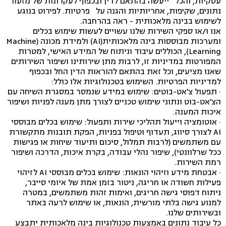
עסקיות, והכל ייעשה בהתאם לדין ובכפוף לעקרונות של מזעור
נתונים, שקיפות, אחריותיות והגנה על פרטיות. לפירוט בנוגע
לשימוש בבינה מלאכותית - ראה בהרחבה.
אנו ו/או ספקי השירות שלנו עשויים לעשות שימוש בכלים
ומערכות מבוססות בינה מלאכותית(AI) ולמידת מכונה (Machine
Learning), הכוללים עיבוד וניתוח של המידע האישי, למטרות
המפורטות במדיניות זו, לרבות מתן שירותינו ושיפור השירותים
שאנו מציעים, וכל זאת בהתאם להוראות הדין החל ובכפוף
למדיניות הפרטיות. השימוש בטכנולוגיות אלו כולל:
· תפעול צ'אט-בוטים: שימוש במידע שנמסר במסגרת השיחה עם
הצ'אט-בוט ונתוני שימוש טכניים לצורך מתן מענה לפניות ושיפור
איכות המענה.
· אוטומציה וייעול תהליכי שירות ותפעול: שימוש בכלים מבוססי
AI לצורך סיווג, תעדוף וטיפול בפניות, הפקת תובנות מתקשורת
עם משתמשים (לרבות תמלול, סיכום ותיעוד שיחות או פגישות
ככל שרלוונטי), שיפור נהלי עבודה, בקרת איכות, הדרכה ושיפור
רמת השירות.
· אבטחת מידע וזיהוי הונאות: שימוש בכלים מבוססי AI לזיהוי
פעילות חשודה או חריגה, ניטור בזמן אמת של איומי סייבר,
ניתוח דפוסי גישה חריגים, ואימות זהות משתמשים, במטרה
למנוע גישה בלתי מורשית, הונאות, או שימוש לרעה באתר
ובשירותים שלנו.
כל עיבוד נתונים באמצעות טכנולוגיות בינה מלאכותית יתבצע