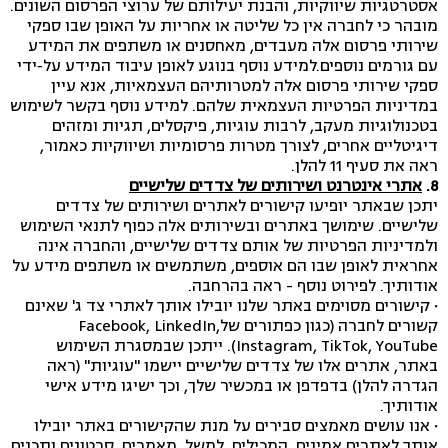
אסטרטגיות שיווקיות, והבנת יעילותם של ערוצי הפרסום השונים.
מובהר כי לחברה אין כל שליטה או אחריות על האופן שבו ספקי
שירותי פרסום אלה מעבדים, מאחסנים או משתפים את המידע
עם גורמים נוספים.למידע נוסף בנוגע לאופן עיבוד המידע על‑ידי
ספקי שירותי פרסום אלה למטרותיהם העצמאיות, אנא עיין
במדיניות הפרטיות העצמאית שלהם. למידע נוסף בקשר לשימוש
בטכנולוגיות מעקב, לרבות עוגיות, פיקסלים, תגיות ומזהים
דיגיטליים אחרים, לצורך מטרות פרסומיות ושיווקיות כאמור,
ראה את סעיף 11 להלן.
8.
אתרי אינטרנט ושירותים של צדדים שלישיים
יתכן שבאתר יופיעו קישורים לאתרים ושירותים של צדדים
שלישיים. שימושך באתרים ובשירותים אלה כפוף לתנאי השימוש
ולמדיניות הפרטיות של אותם צדדים שלישיים, והחברה אינה
אחראית לאופן שבו הם אוספים, משתמשים או משתפים מידע על
אודותיך. לפירוט נוסף - ראה בהרחבה.
·
קישורים מסוימים באתר שלנו יובילו אותך לאתרי צד ג' שאינם
קשורים לחברה (כגון כפתורים שלFacebook, LinkedIn,
Instagram, TikTok, YouTube). ייתכן שבמסגרת השימוש
באתר, אתרים אלו של צדדים שלישיים יישמו "עוגיות" (ראה
הגדרה להלן) בדפדפן או במכשיר שלך, וכך ישיגו מידע אישי
אודותיך.
·
אנו עושים מאמצים סבירים על מנת שהקישורים באתר יובילו
אותך לאתרים אמינים, המכילים, למשל, מאמרים, סרטונים ותכנים