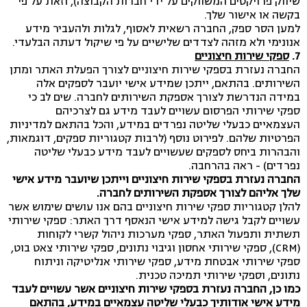
שיווק פרויקטים המשווקים על ידי חברות הקבוצה), וזאת על פי
בקשה או אישור שלך.
למען הסר ספק, החברה רשאית לאסוף, לגלות ולהעביר מידע
אנונימי ולא מזהה לצדדים שלישיים על פי שיקול דעתה הבלעדי.
7.
ספקי שירות חיצוניים
החברה נעזרת בספקי שירות חיצוניים לצורך הפעלת האתר ומתן
השירותים. בהתאם, ייתכן שמידע אישי יועבר לספקים אלה
במידה הנדרשת לצורך אספקת השירותים לחברה. שים לב כי
ספקי שירותי הפרסום עשויים לעבד מידע גם לצרכיהם
העצמאיים כבעלי שליטה נפרדים במידע, והכל בהתאם למדיניות
הפרטיות שלהם. לפירוט נוסף (לרבות קטגוריות ספקים, דוגמאות,
והבהרות ביחס לספקים שעשויים לעבד מידע כבעלי שליטה
נפרדים) - ראה בהרחבה.
החברה נעזרת בספקי שירות חיצוניים וייתכן שיועבר מידע אישי
שלך אליהם לצורך אספקת השירותים לחברה.
להלן קטגוריות ספקי שירות חיצוניים בהם אנו עושים שימוש אשר
עשויים לקבל גישה למידע אישי הנאסף דרך האתר: ספקי שירותי
תשתית ותפעול האתר, ספקי מערכות ניהול קשרי לקוחות
(CRM), ספקי שירותי אחסון וגיבוי נתונים, ספקי שירותי צאט בוט,
ספקי שירותי אבטחת מידע, ספקי שירותי אנליטיקה וניתוח
נתונים, וספקי שירותי תמיכה טכנית.
כמו כן, החברה נעזרת בספקי שירות חיצוניים אשר עשויים לעבד
מידע אישי אודותיך כבעלי שליטה עצמאיים במידע, בהתאם