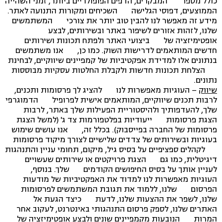
כולל מספר המבקרים, הדפים הפופולריים ביותר, זמני השהייה
הממוצעים, דפוסי הגלישה השכיחים ומקורות התנועה לאתר.
מידע זה מאפשר לנו להבין טוב יותר את צורכי המשתמשים
שלנו, לזהות אזורים לשיפור באתר ובשירותים, לבצע
אופטימיזציה של ביצועי האתר ולפתח תכונות ושירותים
חדשים המותאמים לדרישות השוק. כמו כן, אנו משתמשים
בנתונים אלו למדידת אפקטיביות של קמפיינים שיווקיים, לבחינת
הצלחת תכונות חדשות ולקבלת החלטות עסקיות מבוססות
נתונים.
שיווק
– העוגיות מאפשרות לנו להציג לך פרסומות ותכנים,
לרבות תכנים שיווקיים, המותאמים אישית לפרופיל הדמוגרפי
שלך, להעדפותיך ולהיסטוריית הפעילות שלך באתר, לרבות
הצגת פרסומות ייעודיות בפלטפורמות צד ג' (למשל הצגת
פרסומות של החברה בפייסבוק). בכלל זה, אנו עושים שימוש
בעוגיות ובשירותים של צדדים שלישיים לצורך מיקוד פרסומות
לקהלים ספציפיים על בסיס גיל, מיקום, תחומי עניין והתנהגות
דיגיטלית, כמו גם הצגת פרויקטים או שירותים שעשויים
לעניין אותך על בסיס החיפושים הקודמים שלך. בנוסף,
העוגיות מאפשרות לנו למדוד את האפקטיביות של מודעות
הפרסום שלנו, ללמוד את תגובת המשתמשים לפרסומות
שלנו, לשפר את ההצעות שלנו, לדעת כיצד הגעת אל
האתרים שלנו, לספק פרסום התנהגותי באינטרנט, לעקוב אחר
המרות הנובעות מקמפיינים שונים ולבצע אופטימיזציה של