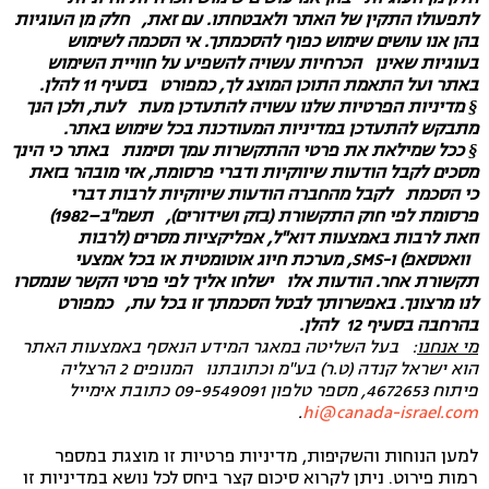
לתפעולו התקין של האתר ולאבטחתו. עם זאת, חלק מן העוגיות
בהן אנו עושים שימוש כפוף להסכמתך. אי הסכמה לשימוש
בעוגיות שאינן הכרחיות עשויה להשפיע על חוויית השימוש
באתר ועל התאמת התוכן המוצג לך, כמפורט בסעיף 11 להלן.
§
מדיניות הפרטיות שלנו עשויה להתעדכן מעת לעת, ולכן הנך
מתבקש להתעדכן במדיניות המעודכנת בכל שימוש באתר.
§
ככל שמילאת את פרטי ההתקשרות עמך וסימנת באתר כי הינך
מסכים לקבל הודעות שיווקיות ודברי פרסומת, אזי מובהר בזאת
כי הסכמת לקבל מהחברה הודעות שיווקיות לרבות דברי
פרסומת לפי חוק התקשורת (בזק ושידורים), תשמ"ב–1982)
וזאת לרבות באמצעות דוא"ל, אפליקציות מסרים (לרבות
וואטסאפ) ו-SMS, מערכת חיוג אוטומטית או בכל אמצעי
תקשורת אחר. הודעות אלו ישלחו אליך לפי פרטי הקשר שנמסרו
לנו מרצונך. באפשרותך לבטל הסכמתך זו בכל עת, כמפורט
בהרחבה בסעיף ‏12 להלן.
מי אנחנו
: בעל השליטה במאגר המידע הנאסף באמצעות האתר
הוא ישראל קנדה (ט.ר) בע"מ וכתובתנו המנופים 2 הרצליה
פיתוח 4672653, מספר טלפון 09-9549091 כתובת אימייל
.
hi@canada-israel.com
למען הנוחות והשקיפות, מדיניות פרטיות זו מוצגת במספר
רמות פירוט. ניתן לקרוא סיכום קצר ביחס לכל נושא במדיניות זו