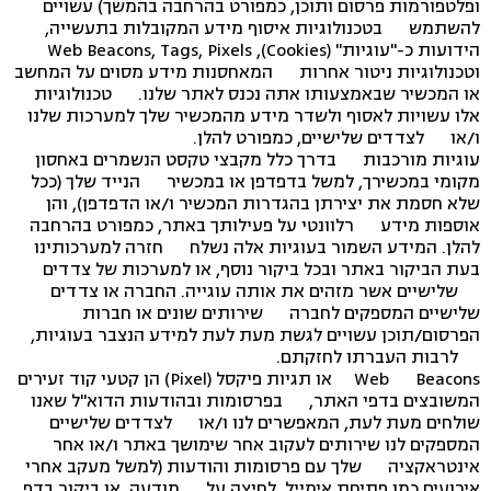
ופלטפורמות פרסום ותוכן, כמפורט בהרחבה בהמשך) עשויים
להשתמש בטכנולוגיות איסוף מידע המקובלות בתעשייה,
הידועות כ-"עוגיות" (Cookies), Web Beacons, Tags, Pixels
וטכנולוגיות ניטור אחרות המאחסנות מידע מסוים על המחשב
או המכשיר שבאמצעותו אתה נכנס לאתר שלנו. טכנולוגיות
אלו עשויות לאסוף ולשדר מידע מהמכשיר שלך למערכות שלנו
ו/או לצדדים שלישיים, כמפורט להלן.
עוגיות מורכבות בדרך כלל מקבצי טקסט הנשמרים באחסון
מקומי במכשירך, למשל בדפדפן או במכשיר הנייד שלך (ככל
שלא חסמת את יצירתן בהגדרות המכשיר ו/או הדפדפן), והן
אוספות מידע רלוונטי על פעילותך באתר, כמפורט בהרחבה
להלן. המידע השמור בעוגיות אלה נשלח חזרה למערכותינו
בעת הביקור באתר ובכל ביקור נוסף, או למערכות של צדדים
שלישיים אשר מזהים את אותה עוגייה. החברה או צדדים
שלישיים המספקים לחברה שירותים שונים או חברות
הפרסום/תוכן עשויים לגשת מעת לעת למידע הנצבר בעוגיות,
לרבות העברתו לחזקתם.
Web Beacons או תגיות פיקסל (Pixel) הן קטעי קוד זעירים
המשובצים בדפי האתר, בפרסומות ובהודעות הדוא"ל שאנו
שולחים מעת לעת, המאפשרים לנו ו/או לצדדים שלישיים
המספקים לנו שירותים לעקוב אחר שימושך באתר ו/או אחר
אינטראקציה שלך עם פרסומות והודעות (למשל מעקב אחרי
אירועים כמו פתיחת אימייל, לחיצה על מודעה, או ביקור בדף