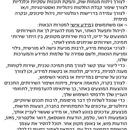
· לצורך ניתוח מגמות שוק, והפקת תובנות עסקיות וכלכליות
לצורך שיפור קבלת החלטות ניהוליות ואסטרטגיות; ו/או
· לצורך עמידה בדרישות רגולטוריות, ניהול סיכונים, ובקרה
פנימית.
¬
אנו משתמשים ב
מידע אישי
למטרות הבאות:
· לניהול ותפעול האתר, ועל מנת להעניק לך את השירותים
המוצעים על ידינו, לרבות שירותים מקוונים, בין היתר שירותי
תמיכה, ושירותים שניתנים מחוץ לאתר;
· לצרכי אבטחת מידע, לרבות מניעת גישה לא מורשית, גילוי
ומניעת הונאות, ולשם שמירה על שלמות המידע והמערכות
שלנו;
· כדי ליצור עמך קשר לצורך מתן תמיכה טכנית, שירות לקוחות,
מענה לפניות, בירורים, תלונות או בקשות למידע, וכן לצורך
עדכון על שינויים במדיניות או בתנאי השימוש;
· לצורך בקרה, התאמה אישית, פיתוח ושיפור השירותים, התכנים
וההצעות המוצעים באתר, כך שיתאימו להעדפותיך, לתחומי
העניין שלך ולדפוסי השימוש שלך;
· כדי שנוכל לשלוח לך דבר פרסומת, לרבות תכנים שיווקיים,
ניוזלטרים, עדכונים על התפתחויות בחברה, הצעות חדשות,
מבצעים, עדכונים בנוגע לאתר, או מידע שעשוי לעניין אותך,
באמצעות דואר, טלפון, הודעות וואטסאפ, דואר אלקטרוני, SMS,
הודעות פוש, או באופן מקוון אחר. תוכל להסיר את עצמך
מרשימת התפוצה בכל עת, בהתאם לאמור בסעיף ‏12 להלן;