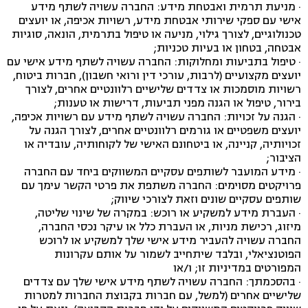
· מניעת תרמית ואבטחת מידע: החברה עשויה לשתף מידע
אישי עם ספקי שירותי אבטחת מידע, רשויות אכיפה, או יועצים
טכנולוגיים, לצורך גילוי, מניעה או טיפול בתרמית, הונאה, סוגיות
אבטחה, בטחון או בעיות טכניות;
· טיפול בתביעות ומחלוקות: החברה עשויה לשתף מידע אישי עם
יועצים מקצועיים (לרבות, עורכי דין ורואי חשבון), חברות ביטוח,
רשויות מוסמכות או צדדים שלישיים רלוונטיים אחרים, לצורך
בירור, טיפול או הגנה מפני תביעות, דרישות או טענות;
· הגנה על זכויות: החברה עשויה לשתף מידע עם רשויות אכיפה,
יועצים משפטיים או גורמים רלוונטיים אחרים, לצורך הגנה על
זכויותיה, קניינה, או ביטחונם האישי של לקוחותיה, עובדיה או
הציבור;
· מידע המועבר לשותפים עסקיים המשווקים ביחד עם החברה
פרויקטים מסוימים: החברה משתפת את פרטי הקשר עימך עם
שותפים עסקיים שונים וזאת לצורכי שיווק;
· העברת מידע למשקיע או רוכש: במקרה של שינוי שליטה,
מיזוג, רכישת מניות, או העברת כלל או עיקר נכסי החברה,
החברה עשויה להעביר מידע אישי שלך למשקיע או לרוכש
הפוטנציאלי, ובלבד שיתחייב לשמור על אותם עקרונות
המפורטים במדיניות זו; ו/או
· בהסכמתך: החברה עשויה לשתף מידע אישי שלך עם צדדים
שלישיים אחרים (למשל, עם חברות בקבוצת החברות למטרות