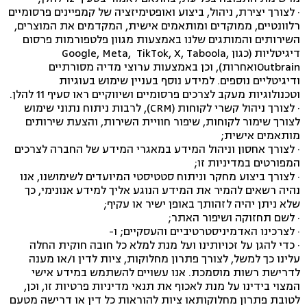
· לצורך יצירת, ניהול, ביצוע ואופטימיזציה של קמפיינים פרסומיים
רלוונטיים, ממוקדים ומותאמים אישית, המקדמים את המוצרים,
השירותים והמותגים שלנו באמצעות מגוון פלטפורמות פרסום
דיגיטליות (כגון Google, Meta, TikTok, X, Taboola,
Outbrainואחרות), וכן באמצעות ערוצי מדיה מסורתיים
ודיגיטליים נוספים. למידע נוסף בעניין שימוש בעוגיות
וטכנולוגיות מעקב לצרכים פרסומיים ושיווקיים ראו סעיף 11 להלן.
· לצורך ניהול קשרי לקוחות (CRM), לרבות ניתוח נתוני שימוש
לצורך שימור לקוחות, שיפור חוויית השירות, והצעת שירותים
מותאמים אישית;
· לצורך אחסון וניהול המידע במאגרי המידע של החברה לצרכים
המפורטים במדיניות זו;
· לצורך ביצוע מחקר וניתוח סטטיסטי המיועדים לשימושנו, אנו
נהיה רשאים להמיר את המידע הנוגע אליך למידע אנונימי, כך
שלא ניתן יהיה לזהותך באופן ישיר או עקיף;
· לשם תחזוקה ושיפור האתר;
· לצרכינו האדמיניסטרטיביים והעסקיים; ו-
· כדי להגן על זכויותינו ועל מנת למלא כל חובה חוקית החלה
עלינו כך למשל, לצורך פתרון מחלוקות, ציות לדין ו/או מענה
לדרישת רשות מוסמכת. אנו עשויים להשתמש במידע אישי
המצוי בידינו על מנת לאכוף את תנאי מדיניות פרטיות זו, וכן,
לטובת פתרון מחלוקותאו ציות להוראות כל דין או דרישה מטעם