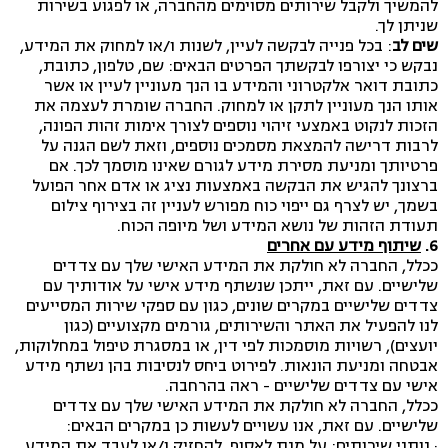
להמשיך ולקבל שירותים מסוימים מהחברה, או לפגוע בשירות
שניתן לך.
שים לב
: בכל פנייה לבקשה לעיין, לשנות ו/או למחוק את המידע,
נבקש כי יצורפו לבקשתך הפרטים הבאים: שם, טלפון, כתובת,
כתובת דואר אלקטרוני והמידע בו הנך מעוניין לעיין או אשר
אותו הנך מעוניין לתקן או למחוק. החברה שומרת לעצמה את
הזכות לנקוט באמצעי זיהוי נוספים לצורך אימות זהות הפונה,
לרבות דרישה להמצאת מסמכים נוספים, וזאת לשם הגנה על
פרטיותך ומניעת מסירת מידע לגורם שאינו מוסמך לכך. אם
ברצונך להגיש את הבקשה באמצעות נציג או אדם אחר הפועל
בשמך, יש לצרף גם ייפוי כוח מפורש לעניין זה בצירוף צילום
תעודת הזהות של נושא המידע ושל מיופה הכוח.
6.
שיתוף מידע עם אחרים
ככלל, החברה לא חולקת את המידע האישי שלך עם צדדים
שלישיים. עם זאת, ייתכן שנשתף מידע אישי על אודותיך עם
צדדים שלישיים במקרים שונים, כגון עם ספקי שירות המסייעים
לנו להפעיל את האתר והשירותים, גורמים מקצועיים (כגון
יועצים), רשויות מוסמכות לפי דין, או במסגרת טיפול במחלוקות,
אבטחה ומניעת הונאות. לפירוט ביחס לנסיבות בהן נשתף מידע
אישי עם צדדים שלישיים - ראה בהרחבה.
ככלל, החברה לא חולקת את המידע האישי שלך עם צדדים
שלישיים. עם זאת, אנו עשויים לעשות כן במקרים הבאים:
· נותני שירותים: על מנת לאסוף, להחזיק ו/או לעבד את המידע