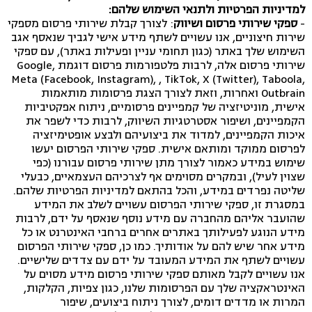
למדיניות הפרטיות ולתנאי השימוש שלהם:
-
ספקי שירותי פרסום ושיווק
: לצורך קבלת שירותי פרסום מספקי
שירות חיצוניים, אנו עשויים לשתף מידע אישי לגביך שנאסף אגב
השימוש שלך באתר (כגון תחומי עניין ופעילות באתר), עם ספקי
שירותי פרסום אלה, לרבות פלטפורמות פרסום דוגמת Google,
Meta (Facebook, Instagram), , TikTok, X (Twitter), Taboola,
Outbrain ואחרות, וזאת לצורך הצגת פרסומות מותאמות
אישית, מוניטיזציה של קמפיינים פרסומיים, ניתוח אפקטיביות
הקמפיינים, ושיפור אסטרטגיות השיווק, לרבות כדי לשפר את
איכות הקמפיינים, למדוד את ביצועיהם ולבצע אופטימיזציה
לפרסום ממוקד ומותאם אישית. ספקי שירותי הפרסום יעשו
שימוש במידע כאמור לצורך מתן שירותי פרסום עבורנו (כפי
שצוין לעיל), ובמקרים מסוימים אף לצרכיהם העצמאיים, כבעלי
שליטה נפרדים במידע, והכל בהתאם למדיניות הפרטיות שלהם.
במסגרת זו, ספקי שירותי הפרסום עשויים לשלב את המידע
שהועבר אליהם מהחברה עם מידע נוסף שנאסף על ידם, לרבות
מידע הנוגע לפעילותך באתרים אחרים ברחבי האינטרנט או כל
מידע אחר שיש להם על אודותיך. כמו כן, ספקי שירותי הפרסום
עשויים לשתף את המידע המעובד על ידם עם צדדים שלישיים.
אנו עשויים לקבל מאותם ספקי שירותי פרסום מידע מסוים על
האינטראקציה שלך עם הפרסומות שלנו, כגון צפיות, הקלקות,
המרות או מדדים דומים, לצורך ניתוח ביצועים, שיפור