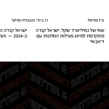
ביז פורטל
דה-מרקר
17 ביולי 2025
שווי של כמיליארד שקל: ישראל קנדה
מתקדמת למיזוג פעילות המלונות עם
ב-2024 — והמניה זינקה
די.אן.איי