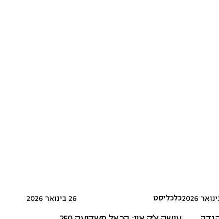
כלכליסט
26 בינואר 2026
קנדה
עושה צ'ק אין: הראל משקיעה 250