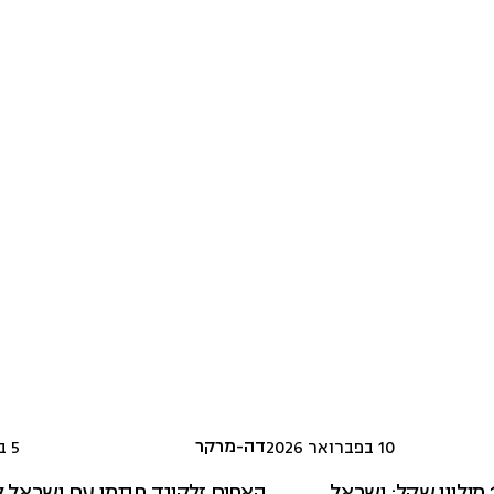
דה-מרקר
10 בפברואר 2026
5 בינואר 2026
בעסקה של 142 מיליון שקל: ישראל
האחים זלקינד חתמו עם ישראל 