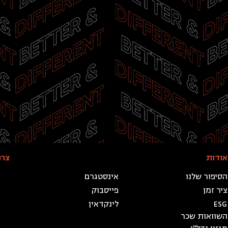
אודות
עקבו אחרינו
צרו
מוקד:
הסיפור שלנו
אינסטגרם
טלפון: 0
ציר זמן
פייסבוק
פקס: 900
ESG
לינקדאין
השוואות שכר
שעו