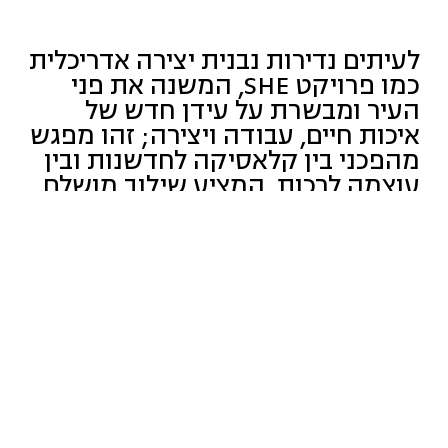
לעיתים נדירות נבנית יצירה אדריכלית
כמו פרויקט SHE, המשנה את פני
העיר ומבשרת על עידן חדש של
איכות חיים, עבודה ויצירה; זהו מפגש
מהפכני בין קלאסיקה לחדשנות ובין
עוצמה לרכות, המציע שילוב מושלם
של דירות יוקרה המגדירות מחדש
את תפיסת המגורים לצד משרדים
למכירה בסטנדרט בינלאומי,
המיועדים למי שמחפש השראה
יומיומית ודרך חיים יוצאת דופן.