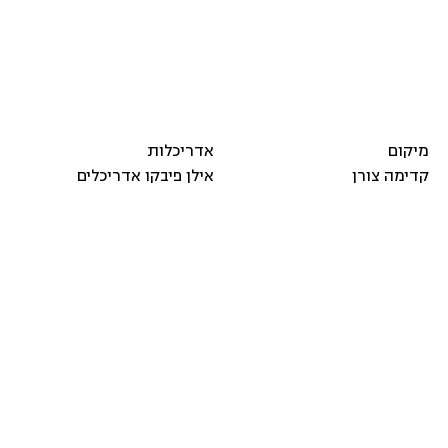
מיקום
אדריכלות
קדימה צורן
אילן פיבקו אדריכלים
פרויקטים
משקיעים
מגורים
אסיפות כלליות
מצגות ושיחות ועידה
ICR
התראות דוא״ל
מלונות
דיווחים מידיים
דיור מוגן
גרף מניה
פרופיל החברה