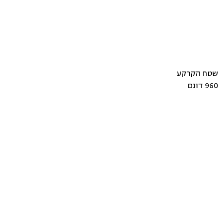
שטח הקרקע
960 דונם
אודות
עקבו אחרינו
צרו
מוקד:
הסיפור שלנו
אינסטגרם
טלפון: 0
ציר זמן
פייסבוק
פקס: 900
ESG
לינקדאין
השוואות שכר
שעו
מגזין נדל"ן
א׳–ה׳
ו׳: בי