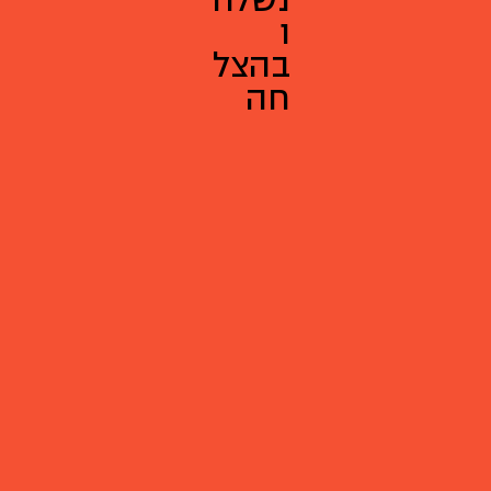
נשלח
ו
בהצל
חה